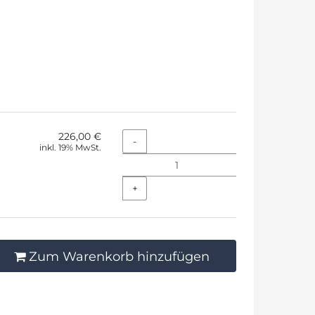
226,00 €
Menge
-
inkl. 19% MwSt.
+
Zum Warenkorb hinzufügen