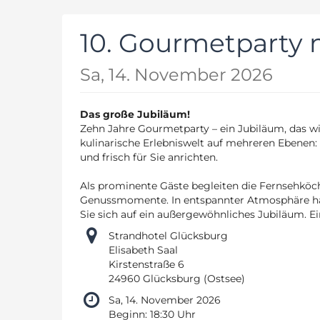
Zum
Haupt-
10. Gourmetparty m
Inhalt
springen
Sa, 14. November 2026
Das große Jubiläum!
Zehn Jahre Gourmetparty – ein Jubiläum, das wir
kulinarische Erlebniswelt auf mehreren Ebenen:
und frisch für Sie anrichten.
Als prominente Gäste begleiten die Fernsehkö
Genussmomente. In entspannter Atmosphäre hab
Sie sich auf ein außergewöhnliches Jubiläum. E
Strandhotel Glücksburg
Elisabeth Saal
Kirstenstraße 6
24960 Glücksburg (Ostsee)
Sa, 14. November 2026
Beginn:
18:30
Uhr